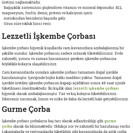
üretimi sağlamaktadır.
· Bağışıklık sisteminizi güçlendiren vitamin ve mineral deposudur. B12,
magnezyum, fosfor, demir, protein ve kalsiyum içerir.
· Antioksidan besinlerin başında gelir.
· Uzun süre tokluk hissi verir.
Lezzetli İşkembe Çorbası
İşkembe çorbası hijyenik koşullarda cam kavanozlara ambalajlanmış bir
şekilde sunulur. İşkembe çorbasını sadece ısıtarak tüketebilirsiniz. Evde
zahmetli, yorucu ve zaman harcamanız gereken işkembe çorbasına
böylelikle kolayca ulaşabilirsiniz.
Cam kavanozlarda sunulan işkembe çorbası tamamen doğal içerikle
hazırlanmıştır. İçeriğinde hiçbir katkı maddesi yoktur. Tamamen doğal
içerikle üretilen işkembe çorbasını kapağı açıldıktan sonra 48 saat içinde
tüketilmesi önerilmektedir. İki kişilik olan
lezzetli işkembe çorbası
hijyenik olarak ambalajlanmıştır. Yaz ve kış kolayca tüketebilirsiniz.
Dilerseniz sarımsak, limon ve sirke ile daha da lezzetli hale getirebilirsiniz.
Gurme Çorba
İşkembe çorbası çorbaların baş tacı olarak adlandırıldığı gibi
gurme
çorba
olarak da bilinmektedir. Oldukça zor ve zahmetli bir hazırlanışı vardır.
Lokantalarda ve restoranlarda tüketildiği gibi kavanozlarda da artık çorba