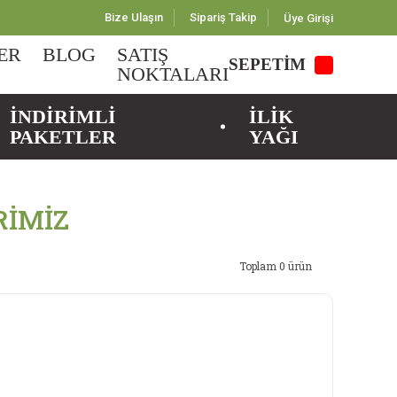
Bize Ulaşın
Sipariş Takip
Üye Girişi
ER
BLOG
SATIŞ
SEPETİM
NOKTALARI
İNDİRİMLİ
İLİK
PAKETLER
YAĞI
İMİZ
Toplam 0 ürün