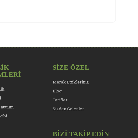
İK
SİZE ÖZEL
MLERİ
Merak Ettikleriniz
lik
Blog
i
Tarifler
Unuttum
Sizden Gelenler
kibi
BİZİ TAKİP EDİN