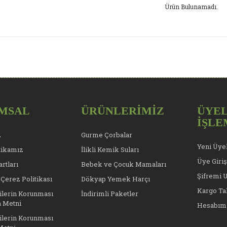
Ürün Bulunamadı.
MSAL
ÜRÜNLERİMİZ
ÜYEL
İŞLE
z
Gurme Çorbalar
Yeni Üye
tikamız
İlikli Kemik Suları
Üye Giriş
rtları
Bebek ve Çocuk Mamaları
Şifremi 
 Çerez Politikası
Dökyap Yemek Harçı
Kargo Ta
rilerin Korunması
İndirimli Paketler
 Metni
Hesabım
rilerin Korunması