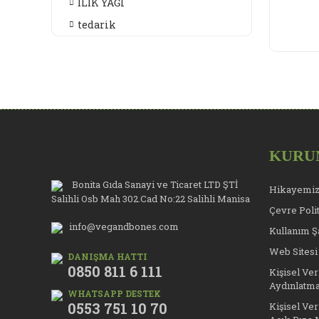
İLİK YAĞI
tedarik
KURU
Bonita Gıda Sanayi ve Ticaret LTD ŞTİ
Hikayemi
Salihli Osb Mah 302.Cad No:22 Salihli Manisa
Çevre Poli
info@vegandbones.com
Kullanım Şa
Web Sitesi
DANIŞMA HATTI
0850 811 6 111
Kişisel Ve
Aydınlatma
WHATSAPP DESTEK
0553 751 10 70
Kişisel Ve