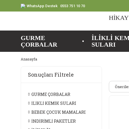
WhatsApp Destek
0553 751 10 70
HİKAY
GURME
İLİKLİ KE
ÇORBALAR
SULARI
Anasayfa
Sonuçları Filtrele
GURME ÇORBALAR
İLİKLİ KEMİK SULARI
BEBEK ÇOCUK MAMALARI
İNDİRİMLİ PAKETLER