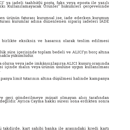
 ya iadeli taahhütlü posta, faks veya eposta ile yazılı
kı Kullanılamayacak Ürünler" hükümleri çerçevesinde
enen ürünün faturası kurumsal ise, iade ederken kurumun
aturası kurumlar adına düzenlenen sipariş iadeleri İADE
e birlikte eksiksiz ve hasarsız olarak teslim edilmesi
ük süre içerisinde toplam bedeli ve ALICI’yı borç altına
lmakla yükümlüdür.
 olursa veya iade imkânsızlaşırsa ALICI kusuru oranında
si içinde malın veya ürünün usulüne uygun kullanılması
.
anya limit tutarının altına düşülmesi halinde kampanya
 ve geri gönderilmeye müsait olmayan alıcı tarafından
değildir. Ayrıca Cayma hakkı süresi sona erdikten sonra
 takdirde, kart sahibi banka ile arasındaki kredi kartı