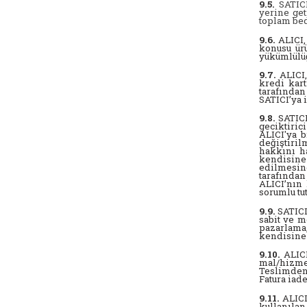
9.5.
SATIC
yerine get
toplam bed
9.6.
ALICI,
konusu ür
yükümlülüğ
9.7.
ALICI,
kredi kart
tarafından
SATICI’ya 
9.8.
SATICI
geciktiric
ALICI'ya b
değiştiri
hakkını ha
kendisine 
edilmesind
tarafından
ALICI’nın 
sorumlu tu
9.9.
SATICI
sabit ve m
pazarlama
kendisine 
9.10.
ALICI
mal/hizme
Teslimden
Fatura iad
9.11.
ALICI
kullanılan