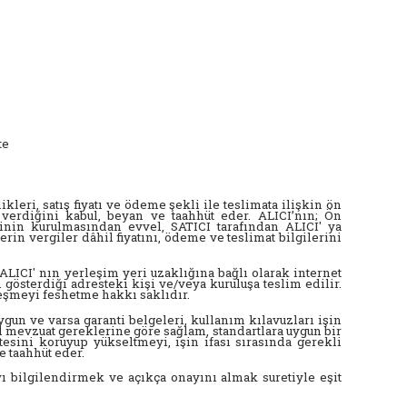
kte
leri, satış fiyatı ve ödeme şekli ile teslimata ilişkin ön
 verdiğini kabul, beyan ve taahhüt eder. ALICI’nın; Ön
inin kurulmasından evvel, SATICI tarafından ALICI' ya
erin vergiler dâhil fiyatını, ödeme ve teslimat bilgilerini
LICI' nın yerleşim yeri uzaklığına bağlı olarak internet
 gösterdiği adresteki kişi ve/veya kuruluşa teslim edilir.
eşmeyi feshetme hakkı saklıdır.
gun ve varsa garanti belgeleri, kullanım kılavuzları işin
sal mevzuat gereklerine göre sağlam, standartlara uygun bir
tesini koruyup yükseltmeyi, işin ifası sırasında gerekli
e taahhüt eder.
 bilgilendirmek ve açıkça onayını almak suretiyle eşit