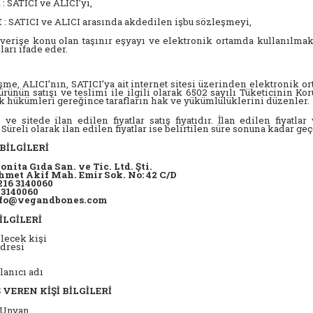
 SATICI ve ALICI’yı,
 SATICI ve ALICI arasında akdedilen işbu sözleşmeyi,
verişe konu olan taşınır eşyayı ve elektronik ortamda kullanılmak
arı ifade eder.
şme, ALICI’nın, SATICI’ya ait internet sitesi üzerinden elektronik ort
 ürünün satışı ve teslimi ile ilgili olarak 6502 sayılı Tüketicini
 hükümleri gereğince tarafların hak ve yükümlülüklerini düzenler.
 ve sitede ilan edilen fiyatlar satış fiyatıdır. İlan edilen fiyatl
 Süreli olarak ilan edilen fiyatlar ise belirtilen süre sonuna kadar geç
 BİLGİLERİ
nita Gıda San. ve Tic. Ltd. Şti.
met Akif Mah. Emir Sok. No: 42 C/D
216 3140060
 3140060
info@vegandbones.com
BİLGİLERİ
lecek kişi
dresi
lanıcı adı
Ş VEREN KİŞİ BİLGİLERİ
/Unvan