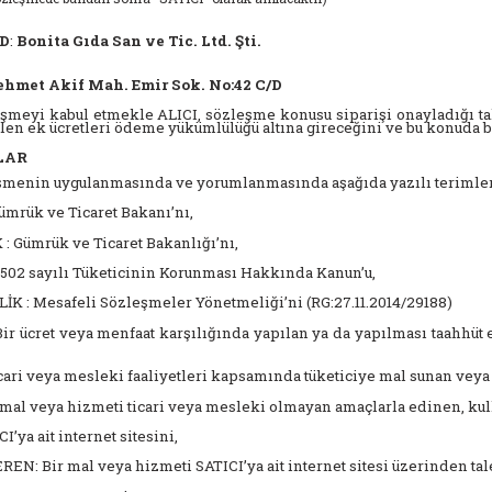
AD
:
Bonita Gıda San ve Tic. Ltd. Şti.
hmet Akif Mah. Emir Sok. No:42 C/D
eşmeyi kabul etmekle ALICI, sözleşme konusu siparişi onayladığı tak
tilen ek ücretleri ödeme yükümlülüğü altına gireceğini ve bu konuda b
LAR
şmenin uygulanmasında ve yorumlanmasında aşağıda yazılı terimler k
mrük ve Ticaret Bakanı’nı,
 Gümrük ve Ticaret Bakanlığı’nı,
02 sayılı Tüketicinin Korunması Hakkında Kanun’u,
 : Mesafeli Sözleşmeler Yönetmeliği’ni (RG:27.11.2014/29188)
ir ücret veya menfaat karşılığında yapılan ya da yapılması taahhüt 
icari veya mesleki faaliyetleri kapsamında tüketiciye mal sunan vey
r mal veya hizmeti ticari veya mesleki olmayan amaçlarla edinen, kul
CI’ya ait internet sitesini,
REN: Bir mal veya hizmeti SATICI’ya ait internet sitesi üzerinden tal