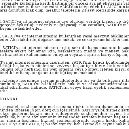
i, siparişte kullanılan kredi kartının bir önceki aya ait ekstresini
na ilişkin yazıyı ibraz etmesini ALICI’dan talep edebilir. ALICI’nın
ariş dondurulacak olup, mezkur taleplerin 24 saat içerisinde karşıl
, SATICI’ya ait internet sitesine üye olurken verdiği kişisel ve di
 gerçeğe aykırılığı nedeniyle uğrayacağı tüm zararları, SATICI’nı
beyan ve taahhüt eder.
, SATICI’ya ait internet sitesini kullanırken yasal mevzuat hükümle
 eder. Aksi takdirde, doğacak tüm hukuki ve cezai yükümlülükler ta
, SATICI’ya ait internet sitesini hiçbir şekilde kamu düzenini bozucu
yasalara aykırı bir amaç için, başkalarının maddi ve manevi hak
ın hizmetleri kullanmasını önleyici veya zorlaştırıcı faaliyet (spam, v
I’ya ait internet sitesinin üzerinden, SATICI’nın kendi kontrolünd
lettiği başka web sitelerine ve/veya başka içeriklere link veril
onmuş olup herhangi bir web sitesini veya o siteyi işleten kişiyi
yönelik herhangi bir garanti niteliği taşımamaktadır.
sözleşme içerisinde sayılan maddelerden bir ya da birkaçını ihla
umlu olup, SATICI’yı bu ihlallerin hukuki ve cezai sonuçlarından ar
tikal ettirilmesi halinde, SATICI’nın üyeye karşı üyelik sözleşm
ıdır.
A HAKKI
; mesafeli sözleşmenin mal satışına ilişkin olması durumunda, ür
ihinden itibaren 14 (on dört) gün içerisinde, SATICI’ya bildirmek şa
rekçe göstermeksizin malı reddederek sözleşmeden cayma hakk
rde ise, bu süre sözleşmenin imzalandığı tarihten itibaren başlar.
tin ifasına başlanan hizmet sözleşmelerinde cayma hakkı kul
SATICI’ ya aittir. ALICI, iş bu sözleşmeyi kabul etmekle, cayma hakkı