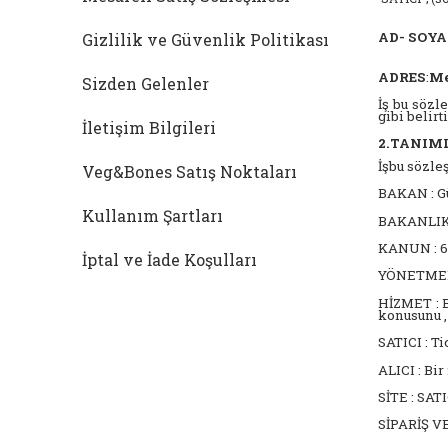
AD- SOY
Gizlilik ve Güvenlik Politikası
ADRES
:
Me
Sizden Gelenler
İş bu sözl
gibi belir
İletişim Bilgileri
2.TANIM
İşbu sözle
Veg&Bones Satış Noktaları
BAKAN : Gü
Kullanım Şartları
BAKANLIK :
KANUN : 65
İptal ve İade Koşulları
YÖNETMELİK
HİZMET : B
konusunu ,
SATICI : T
ALICI : Bi
SİTE : SATI
SİPARİŞ VE