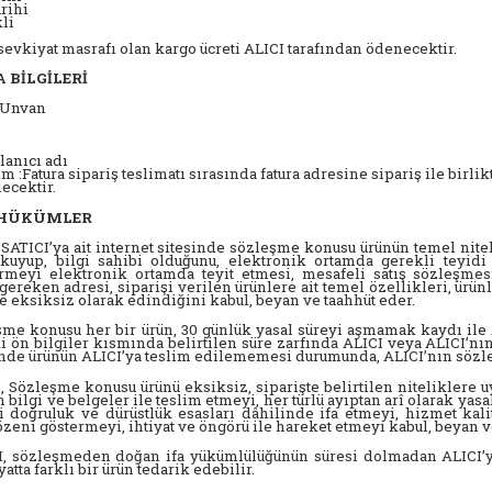
arihi
li
evkiyat masrafı olan kargo ücreti ALICI tarafından ödenecektir.
A BİLGİLERİ
/Unvan
lanıcı adı
im :Fatura sipariş teslimatı sırasında fatura adresine sipariş ile birli
lecektir.
L HÜKÜMLER
SATICI’ya ait internet sitesinde sözleşme konusu ürünün temel nitelik
okuyup, bilgi sahibi olduğunu, elektronik ortamda gerekli teyidi
irmeyi elektronik ortamda teyit etmesi, mesafeli satış sözleşmes
gereken adresi, siparişi verilen ürünlere ait temel özellikleri, ürünl
e eksiksiz olarak edindiğini kabul, beyan ve taahhüt eder.
me konusu her bir ürün, 30 günlük yasal süreyi aşmamak kaydı ile A
i ön bilgiler kısmında belirtilen süre zarfında ALICI veya ALICI’nın
inde ürünün ALICI’ya teslim edilememesi durumunda, ALICI’nın sözl
 Sözleşme konusu ürünü eksiksiz, siparişte belirtilen niteliklere uy
n bilgi ve belgeler ile teslim etmeyi, her türlü ayıptan arî olarak ya
i doğruluk ve dürüstlük esasları dâhilinde ifa etmeyi, hizmet kali
özeni göstermeyi, ihtiyat ve öngörü ile hareket etmeyi kabul, beyan v
, sözleşmeden doğan ifa yükümlülüğünün süresi dolmadan ALICI’yı
iyatta farklı bir ürün tedarik edebilir.