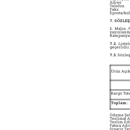
Adres
Telefon
Faks
Eposta/kul
7. SÖZL
1.
Malın /Ü
yayınlanma
Kampanya t
7.2.
Listel
geçerlidir.
7.3.
Sözleşm
Ürün Açı
Kargo Tuta
Toplam :
Ödeme Şek
Teslimat A
Teslim Edi
Fatura Adr
Sipariş Ta