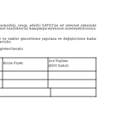
/modeli, rengi, adedi) SATICI’ya ait internet sitesinde
mel özelliklerini kampanya süresince inceleyebilirsiniz.
tlar ve vaatler güncelleme yapılana ve değiştirilene kadar
erlidir.
gösterilmiştir.
Ara Toplam
Birim Fiyatı
(KDV Dahil)