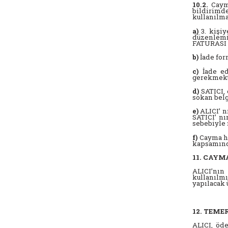
10.2.
Cayma
bildirimd
kullanılma
a)
3. kişiy
düzenlemiş
FATURASI 
b)
İade for
c)
İade edi
gerekmekt
d)
SATICI, 
sokan belg
e)
ALICI’ n
SATICI’ n
sebebiyle 
f)
Cayma ha
kapsamında
11. CAY
ALICI’nın
kullanılmı
yapılacak 
12. TEM
ALICI, öde