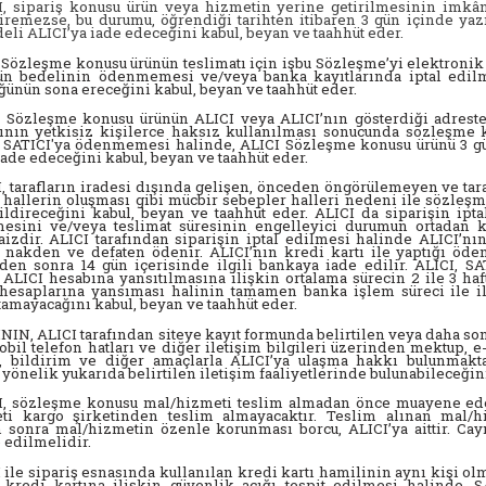
I, sipariş konusu ürün veya hizmetin yerine getirilmesinin imk
iremezse, bu durumu, öğrendiği tarihten itibaren 3 gün içinde yazıl
eli ALICI’ya iade edeceğini kabul, beyan ve taahhüt eder.
 Sözleşme konusu ürünün teslimatı için işbu Sözleşme’yi elektronik
ün bedelinin ödenmemesi ve/veya banka kayıtlarında iptal edilm
ünün sona ereceğini kabul, beyan ve taahhüt eder.
 Sözleşme konusu ürünün ALICI veya ALICI’nın gösterdiği adrestek
ının yetkisiz kişilerce haksız kullanılması sonucunda sözleşme k
 SATICI'ya ödenmemesi halinde, ALICI Sözleşme konusu ürünü 3 gün
iade edeceğini kabul, beyan ve taahhüt eder.
, tarafların iradesi dışında gelişen, önceden öngörülemeyen ve tara
i hallerin oluşması gibi mücbir sebepler halleri nedeni ile sözle
ildireceğini kabul, beyan ve taahhüt eder. ALICI da siparişin ip
lmesini ve/veya teslimat süresinin engelleyici durumun ortadan
izdir. ALICI tarafından siparişin iptal edilmesi halinde ALICI’nın
nakden ve defaten ödenir. ALICI’nın kredi kartı ile yaptığı ödeme
en sonra 14 gün içerisinde ilgili bankaya iade edilir. ALICI, SA
 ALICI hesabına yansıtılmasına ilişkin ortalama sürecin 2 ile 3 haf
hesaplarına yansıması halinin tamamen banka işlem süreci ile ilg
tamayacağını kabul, beyan ve taahhüt eder.
NIN, ALICI tarafından siteye kayıt formunda belirtilen veya daha son
obil telefon hatları ve diğer iletişim bilgileri üzerinden mektup, e
, bildirim ve diğer amaçlarla ALICI’ya ulaşma hakkı bulunmakta
yönelik yukarıda belirtilen iletişim faaliyetlerinde bulunabileceğin
, sözleşme konusu mal/hizmeti teslim almadan önce muayene edecek
ti kargo şirketinden teslim almayacaktır. Teslim alınan mal/h
 sonra mal/hizmetin özenle korunması borcu, ALICI’ya aittir. Cay
e edilmelidir.
 ile sipariş esnasında kullanılan kredi kartı hamilinin aynı kişi o
 kredi kartına ilişkin güvenlik açığı tespit edilmesi halinde, S