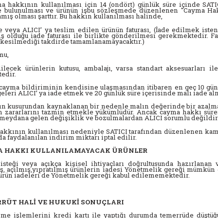
 hakkının kullanılması için 14 (ondört) günlük süre içinde SATICI'
e bulunulması ve ürünün işbu sözleşmede düzenlenen "Cayma Hak
mış olması şarttır. Bu hakkın kullanılması halinde,
e veya ALICI’ ya teslim edilen ürünün faturası, (İade edilmek ist
 olduğu iade faturası ile birlikte gönderilmesi gerekmektedir. F
kesilmediği takdirde tamamlanamayacaktır.)
mu,
lecek ürünlerin kutusu, ambalajı, varsa standart aksesuarları il
edir.
cayma bildiriminin kendisine ulaşmasından itibaren en geç 10 günl
eleri ALICI’ ya iade etmek ve 20 günlük süre içerisinde malı iade a
ın kusurundan kaynaklanan bir nedenle malın değerinde bir azalma
ın zararlarını tazmin etmekle yükümlüdür. Ancak cayma hakkı süre
meydana gelen değişiklik ve bozulmalardan ALICI sorumlu değildir
kkının kullanılması nedeniyle SATICI tarafından düzenlenen kamp
 faydalanılan indirim miktarı iptal edilir.
MA HAKKI KULLANILAMAYACAK ÜRÜNLER
 isteği veya açıkça kişisel ihtiyaçları doğrultusunda hazırlanan
ş, açılmış,yıpratılmış ürünlerin iadesi Yönetmelik gereği mümkün 
ürün iadeleri de Yönetmelik gereği kabul edilememektedir.
ERRÜT HALİ VE HUKUKİ SONUÇLARI
me işlemlerini kredi kartı ile yaptığı durumda temerrüde düştüğü