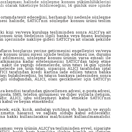
ânsızlaşması halinde sözleşme konusu yükümlülüklerini
ı olarak tüketiciye bildireceğini, 14 günlük süre içinde
 ortamda teyit edeceğini, herhangi bir nedenle sözleşme
esi halinde, SATICI’nın sözleşme konusu ürünü teslim
i kişi ve/veya kuruluşa tesliminden sonra ALICI'ya ait
onusu ürün bedelinin ilgili banka veya finans kuruluşu
 içerisinde nakliye gideri SATICI’ya ait olacak şekilde
fların borçlarını yerine getirmesini engelleyici ve/veya
şme konusu ürünü süresi içinde teslim edemez ise, durumu
tal edilmesini, sözleşme konusu ürünün varsa emsali ile
 kalkmasına kadar ertelenmesini SATICI’dan talep etme
 nakit ile yaptığı ödemelerde, ürün tutarı 14 gün içinde
lerde ise, ürün tutarı, siparişin ALICI tarafından iptal
TICI tarafından kredi kartına iade edilen tutarın banka
tayı bulabileceğini, bu tutarın bankaya iadesinden sonra
ili olduğundan, ALICI, olası gecikmeler için SATICI’yı
ra kendisi tarafından güncellenen adresi, e-posta adresi,
-posta, SMS, telefon görüşmesi ve diğer yollarla iletişim,
dır. ALICI, işbu sözleşmeyi kabul etmekle SATICI’nın
i kabul ve beyan etmektedir.
; ezik, kırık, ambalajı yırtılmış vb. hasarlı ve ayıplı
izmetin hasarsız ve sağlam olduğu kabul edilecektir.
ma hakkı kullanılacaksa mal/hizmet kullanılmamalıdır.
lmaması veya ürünün ALICI’ya tesliminden evvel, siparişte
ATICI, kredi kartı hamiline ilişkin kimlik ve iletişim