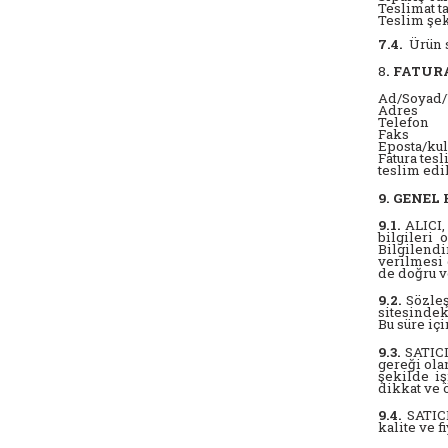
Teslimat t
Teslim şek
7.4.
Ürün s
8
. FATUR
Ad/Soyad
Adres
Telefon
Faks
Eposta/kul
Fatura tesl
teslim edi
9. GENE
9.1.
ALICI, 
bilgileri 
Bilgilend
verilmesi 
de doğru v
9.2.
Sözleş
sitesindek
Bu süre iç
9.3.
SATICI,
gereği ola
şekilde iş
dikkat ve 
9.4.
SATICI
kalite ve f