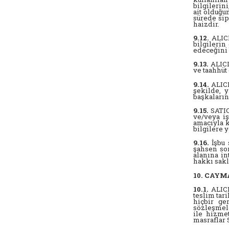
bilgilerin
ait olduğu
sürede sip
haizdir.
9.12.
ALICI
bilgilerin
edeceğini 
9.13.
ALICI
ve taahhüt
9.14.
ALICI
şekilde, 
başkaların
9.15.
SATIC
ve/veya iş
amacıyla k
bilgilere 
9.16.
İşbu 
şahsen sor
alanına in
hakkı sakl
10. CAYM
10.1.
ALICI
teslim tar
hiçbir ge
sözleşmele
ile hizme
masraflar 