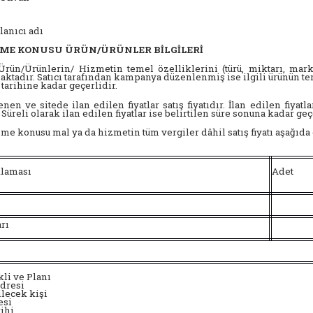
lanıcı adı
EŞME KONUSU ÜRÜN/ÜRÜNLER BİLGİLERİ
rün/Ürünlerin/ Hizmetin temel özelliklerini (türü, miktarı, marka
ktadır. Satıcı tarafından kampanya düzenlenmiş ise ilgili ürünün te
arihine kadar geçerlidir.
enen ve sitede ilan edilen fiyatlar satış fiyatıdır. İlan edilen fiya
 Süreli olarak ilan edilen fiyatlar ise belirtilen süre sonuna kadar geç
e konusu mal ya da hizmetin tüm vergiler dâhil satış fiyatı aşağıda 
klaması
Adet
rı
li ve Planı
dresi
lecek kişi
esi
rihi