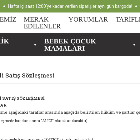
Hafta içi saat 12:00'ye kadar verilen siparişler aynı gün kargoda!
EMİZ
MERAK
YORUMLAR
TARİFL
EDİLENLER
MİK
BEBEK ÇOCUK
MAMALARI
i Satış Sözleşmesi
 SATIŞ SÖZLEŞMESİ
LAR
şme aşağıdaki taraflar arasında aşağıda belirtilen hüküm ve şartlar 
özleşmede bundan sonra "ALICI" olarak anılacaktır)
sözleşmede bundan sonra "SATICI" olarak anılacaktır)