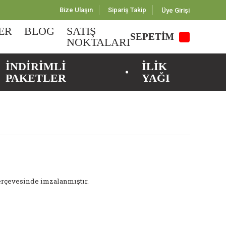
Bize Ulaşın
Sipariş Takip
Üye Girişi
ER
BLOG
SATIŞ
SEPETİM
NOKTALARI
İNDİRİMLİ
İLİK
PAKETLER
YAĞI
çerçevesinde imzalanmıştır.