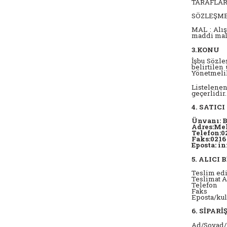
TARAFLAR :
SÖZLEŞME :
MAL : Alış
maddi mall
3.KONU
İşbu Sözle
belirtilen
Yönetmelik
Listelenen
geçerlidir.
4. SATICI
Ünvanı: Bo
Adres:Meh
Telefon:0
Faks:0216
Eposta: 
5. ALICI 
Teslim edi
Teslimat A
Telefon
Faks
Eposta/kul
6. SİPARİ
Ad/Soyad