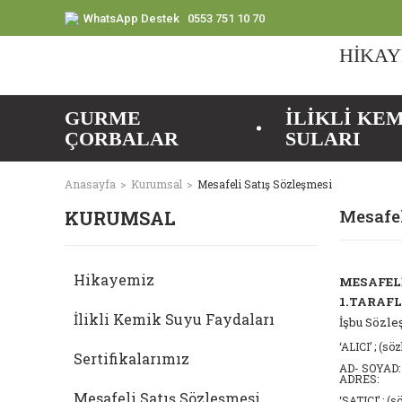
WhatsApp Destek
0553 751 10 70
HİKAY
GURME
İLİKLİ KE
ÇORBALAR
SULARI
Anasayfa
Kurumsal
Mesafeli Satış Sözleşmesi
Mesafel
KURUMSAL
Hikayemiz
MESAFELİ
1.TARAF
İlikli Kemik Suyu Faydaları
İşbu Sözle
‘ALICI’ ; (s
Sertifikalarımız
AD- SOYAD:
ADRES:
Mesafeli Satış Sözleşmesi
‘SATICI’ ; (