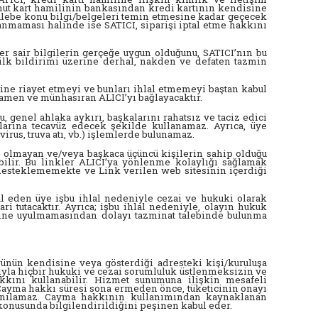
 yahut kart hamilinin bankasından kredi kartının kendisine
 talebe konu bilgi/belgeleri temin etmesine kadar geçecek
anmaması halinde ise SATICI, siparişi iptal etme hakkını
ğer sair bilgilerin gerçeğe uygun olduğunu, SATICI’nın bu
n ilk bildirimi üzerine derhal, nakden ve defaten tazmin
rine riayet etmeyi ve bunları ihlal etmemeyi baştan kabul
mamen ve münhasıran ALICI’yı bağlayacaktır.
, genel ahlaka aykırı, başkalarını rahatsız ve taciz edici
larına tecavüz edecek şekilde kullanamaz. Ayrıca, üye
irus, truva atı, vb.) işlemlerde bulunamaz.
e olmayan ve/veya başkaca üçüncü kişilerin sahip olduğu
ebilir. Bu linkler ALICI’ya yönlenme kolaylığı sağlamak
 desteklememekte ve Link verilen web sitesinin içerdiği
l eden üye işbu ihlal nedeniyle cezai ve hukuki olarak
i tutacaktır. Ayrıca; işbu ihlal nedeniyle, olayın hukuk
esine uyulmamasından dolayı tazminat talebinde bulunma
ünün kendisine veya gösterdiği adresteki kişi/kuruluşa
rtıyla hiçbir hukuki ve cezai sorumluluk üstlenmeksizin ve
ını kullanabilir. Hizmet sunumuna ilişkin mesafeli
 Cayma hakkı süresi sona ermeden önce, tüketicinin onayı
lanılamaz. Cayma hakkının kullanımından kaynaklanan
 konusunda bilgilendirildiğini peşinen kabul eder.