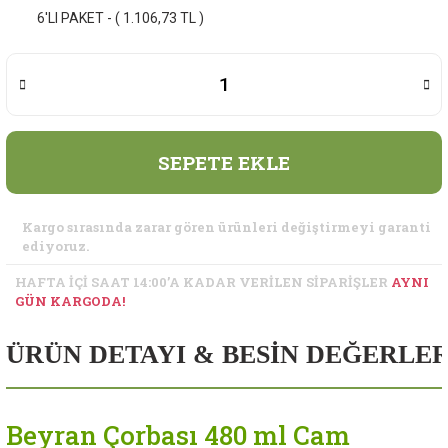
6'LI PAKET - ( 1.106,73 TL )
SEPETE EKLE
Kargo sırasında zarar gören ürünleri değiştirmeyi garanti
ediyoruz.
HAFTA İÇİ SAAT 14:00’A KADAR VERİLEN SİPARİŞLER
AYNI
GÜN KARGODA!
ÜRÜN DETAYI & BESİN DEĞERLER
Beyran Çorbası 480 ml Cam