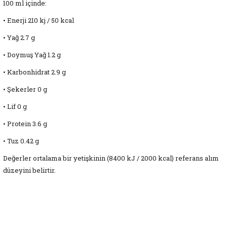
100 ml içinde:
• Enerji 210 kj / 50 kcal
• Yağ 2.7 g
• Doymuş Yağ 1.2 g
• Karbonhidrat 2.9 g
• Şekerler 0 g
• Lif 0 g
• Protein 3.6 g
• Tuz 0.42 g
Değerler ortalama bir yetişkinin (8400 kJ / 2000 kcal) referans alım
düzeyini belirtir.