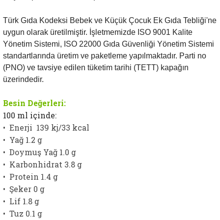
Türk Gıda Kodeksi Bebek ve Küçük Çocuk Ek Gıda Tebliği'ne
uygun olarak üretilmiştir. İşletmemizde ISO 9001 Kalite
Yönetim Sistemi, ISO 22000 Gıda Güvenliği Yönetim Sistemi
standartlarında üretim ve paketleme yapılmaktadır. Parti no
(PNO) ve tavsiye edilen tüketim tarihi (TETT) kapağın
üzerindedir.
Besin Değerleri:
100 ml içinde:
•
Enerji 139 kj/33 kcal
• Yağ 1.2 g
• Doymuş Yağ 1.0 g
• Karbonhidrat 3.8 g
• Protein 1.4 g
• Şeker 0 g
• Lif 1.8 g
• Tuz 0.1 g