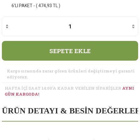
6'LI PAKET - ( 474,93 TL )
SEPETE EKLE
Kargo sırasında zarar gören ürünleri değiştirmeyi garanti
ediyoruz.
HAFTA İÇİ SAAT 14:00’A KADAR VERİLEN SİPARİŞLER
AYNI
GÜN KARGODA!
ÜRÜN DETAYI & BESİN DEĞERLER