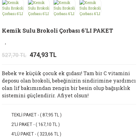
Kemik Sulu Brokoli Çorbası 6'LI PAKET
474,93 TL
527,70 TL
Bebek ve küçük çocuk ek gıdası! Tam bir C vitamini
deposu olan brokoli, bebeğinizin sindirimine yardımcı
olan lif bakımından zengin bir besin olup bağışıklık
sistemini güçlendirir. Afiyet olsun!
TEKLİ PAKET - ( 87,95 TL )
2'Lİ PAKET - ( 167,10 TL )
4'LÜ PAKET - ( 323,66 TL )