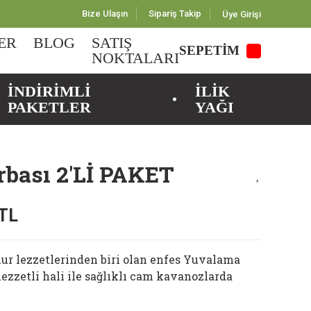
Bize Ulaşın
Sipariş Takip
Üye Girişi
ER
BLOG
SATIŞ
SEPETİM
NOKTALARI
İNDİRİMLİ
İLİK
PAKETLER
YAĞI
bası 2'Lİ PAKET
 TL
ur lezzetlerinden biri olan enfes Yuvalama
lezzetli hali ile sağlıklı cam kavanozlarda