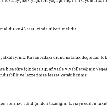
rt tozu, ayçiçek yağı, tereyağı, pirinç, irmik, yumurta, l
alıdır ve 48 saat içinde tüketilmelidir.
çalkalayınız. Kavanozdaki ürünü ısıtarak doğrudan tüke
 kısa süre içinde ısıtıp, afiyetle yiyebileceğiniz Veg
endirebilir ve lezzetinize lezzet katabilirsiniz.
den sterilize edildiğinden tazeliğini tavsiye edilen tük