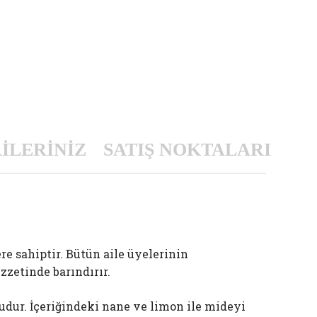
İLERİNİZ
SATIŞ NOKTALARI
re sahiptir. Bütün aile üyelerinin
zzetinde barındırır.
udur. İçeriğindeki nane ve limon ile mideyi