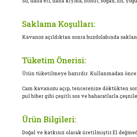
Su, dana eti, dana kıyma, nohut, soğan, un, yoğu
Saklama Koşulları:
Kavanoz açıldıktan sonra buzdolabında saklanm
Tüketim Önerisi:
Ürün tüketilmeye hazırdır. Kullanmadan önce 
Cam kavanozu açıp, tencerenize döktükten sonra
pul biber gibi çeşitli sos ve baharatlarla çeşnil
Ürün Bilgileri:
Doğal ve katkısız olarak üretilmiştir.El değme