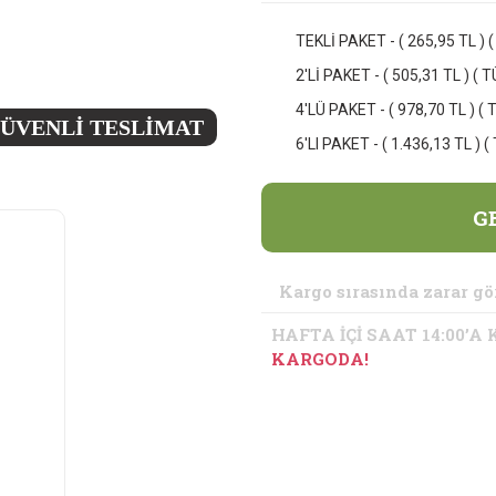
TEKLİ PAKET - ( 265,95 TL ) 
2'Lİ PAKET - ( 505,31 TL ) ( 
4'LÜ PAKET - ( 978,70 TL ) ( 
ÜVENLİ TESLİMAT
6'LI PAKET - ( 1.436,13 TL ) 
G
Kargo sırasında zarar gö
HAFTA İÇİ SAAT 14:00’A
KARGODA!