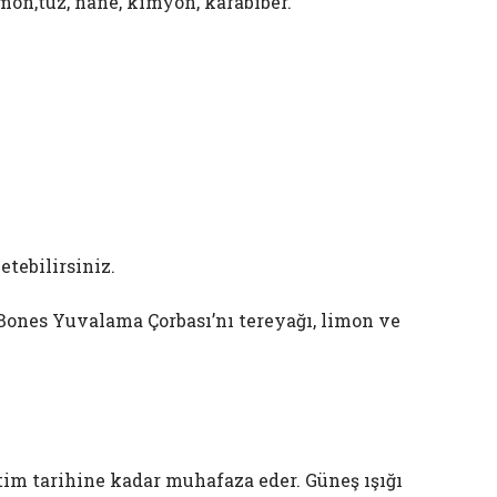
imon,tuz, nane, kimyon, karabiber.
tebilirsiniz.
&Bones Yuvalama Çorbası’nı tereyağı, limon ve
etim tarihine kadar muhafaza eder. Güneş ışığı