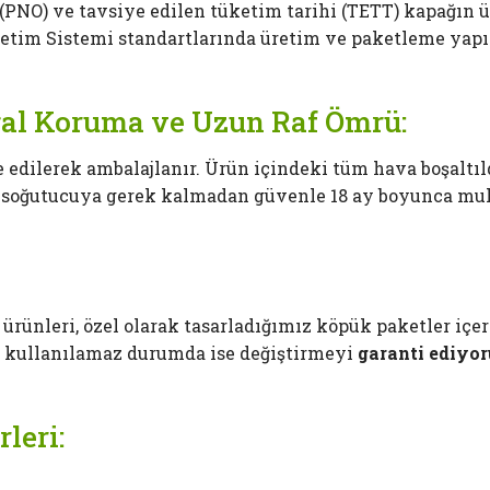
 (PNO) ve tavsiye edilen tüketim tarihi (TETT) kapağın 
netim Sistemi standartlarında üretim ve paketleme yapı
ğal Koruma ve Uzun Raf Ömrü:
 edilerek ambalajlanır. Ürün içindeki tüm hava boşaltıld
soğutucuya gerek kalmadan güvenle 18 ay boyunca muh
n ürünleri, özel olarak tasarladığımız köpük paketler i
da kullanılamaz durumda ise değiştirmeyi
garanti ediyor
leri: