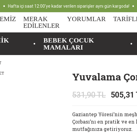
Hafta içi saat 12:00'ye kadar verilen siparişler aynı gün kargoda!
EMİZ
MERAK
YORUMLAR
TARİFL
EDİLENLER
MİK
BEBEK ÇOCUK
MAMALARI
T
Yuvalama Çor
531,90 TL
505,31
Gaziantep Yöresi’nin meşh
Çorbası’nı en pratik ve en 
mutfağınıza getiriyoruz.