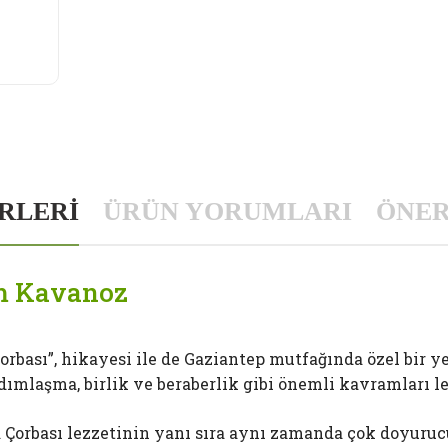
ERLERİ
ÜRÜN YORUMLARI
ÖNER
m Kavanoz
rbası”, hikayesi ile de Gaziantep mutfağında özel bir ye
dımlaşma, birlik ve beraberlik gibi önemli kavramları le
 Çorbası lezzetinin yanı sıra aynı zamanda çok doyuruc