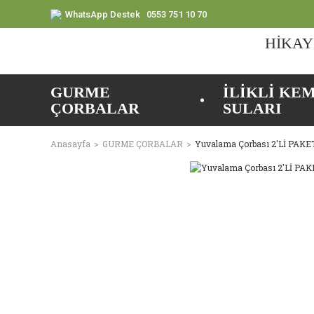
WhatsApp Destek
0553 751 10 70
HİKAY
GURME
İLİKLİ KE
ÇORBALAR
SULARI
Anasayfa
GURME ÇORBALAR
Yuvalama Çorbası 2'Lİ PAKE